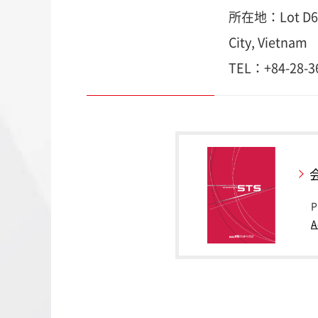
所在地：Lot D6, S
City, Vietnam
TEL：
+84-28-3