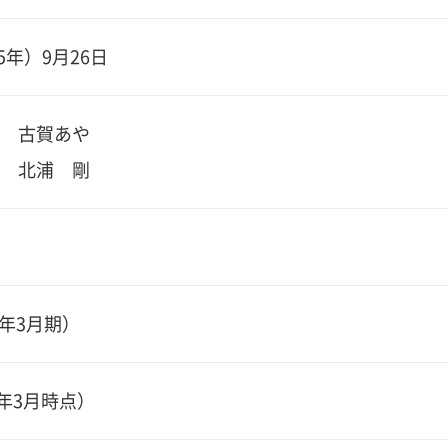
5年）9月26日
 古賀あや
 北浦 剛
6年3月期）
26年3月時点）